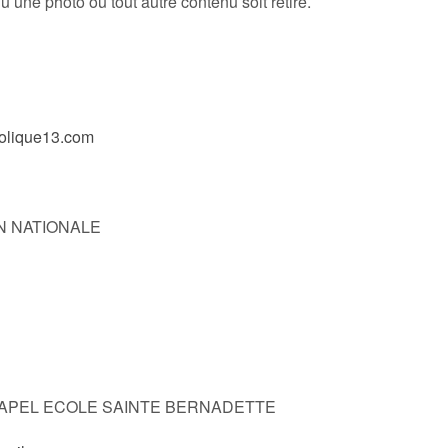
’une photo ou tout autre contenu soit retiré.
olique13.com
N NATIONALE
èves APEL ECOLE SAINTE BERNADETTE