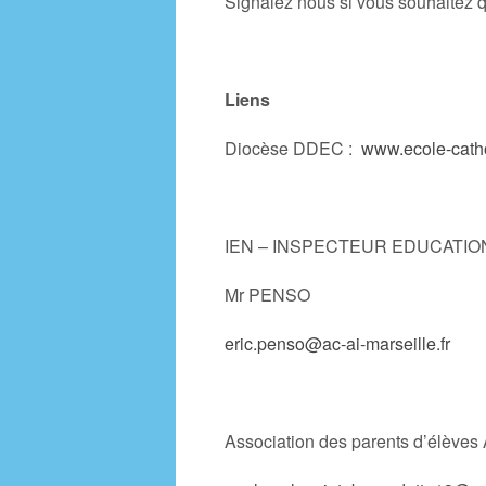
Signalez nous si vous souhaitez qu
Liens
Diocèse DDEC :
www.ecole-cath
IEN – INSPECTEUR EDUCATIO
Mr PENSO
eric.penso@ac-ai-marseille.fr
Association des parents d’él