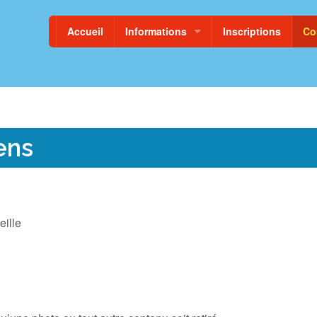
Accueil
Informations
Inscriptions
Co
Projet d’établissement
Historique
Règlement Intérieur
ens
Economat
ille