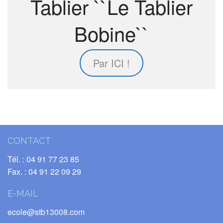
Tablier ``Le Tablier
Bobine``
Par ICI !
CONTACT
Tél. : 04 91 77 23 85
Fax. : 04 91 22 09 29
E-MAIL
ecole@stb13008.com